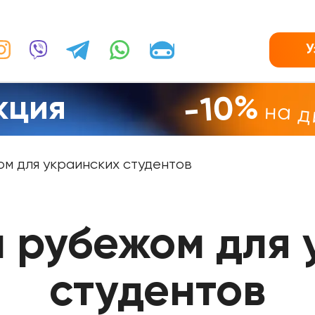
У
кция
-10%
на 
ом для украинских студентов
а рубежом для 
студентов