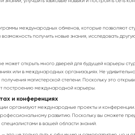
и знаний, улучшить языковые навыки и построить сеть кон
граммы международных обменов, которые позволяют сту
озможность получить новые знания, исследовать другую 
е может открыть много дверей для будущей карьеры студ
ниях или в международных организациях. Не удивительно
 получения магистерской степени. Поскольку это открыв
ет построению международной карьеры.
тах и конференциях
ции организуют международные проекты и конференции. 
рофессиональному развитию. Поскольку вы сможете пред
 специалистами в вашей области знаний.