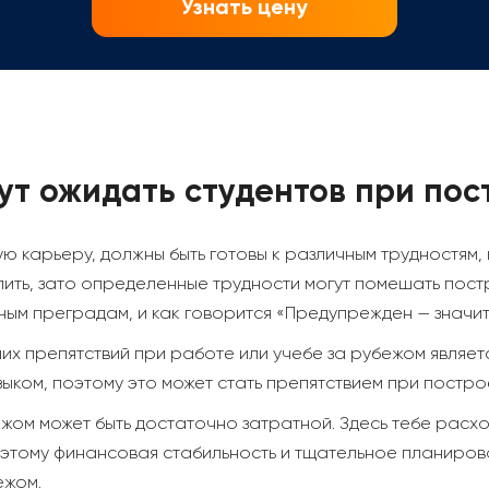
Узнать цену
ут ожидать студентов при по
карьеру, должны быть готовы к различным трудностям, к
ть, зато определенные трудности могут помешать постр
нным преградам, и как говорится «Предупрежден — значи
х препятствий при работе или учебе за рубежом являетс
ыком, поэтому это может стать препятствием при постро
ежом может быть достаточно затратной. Здесь тебе расх
оэтому финансовая стабильность и тщательное планиро
ежом.