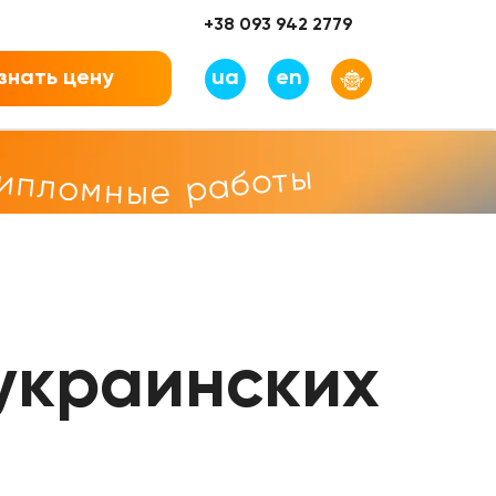
+38 093 942 2779
знать цену
ua
en
дипломные работы
украинских