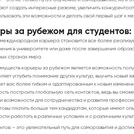
— это не только путь к обучению и саморазвитию, но и 
ают создать интересные резюме, увеличить конкурентос
ользовать эти возможности и делать свой первый шаг к 
ы за рубежом для студентов:
 международная карьера становится все более реализу
учения в университете или даже после завершения образ
ных странах мира.
имуществ карьеры за рубежом является возможность полу
ляет углубить понимание других культур, выучить новый 
ает вас более гибким и адаптированным к новым изменен
ть построить глобальную сеть контактов, ведь вы сможе
и возможности для сотрудничества и развития профессио
товы платить больше тем кандидатам, которые имеют опы
ости работать в различных условиях и с различными куль
тов — это увлекательный путь для саморазвития и дост