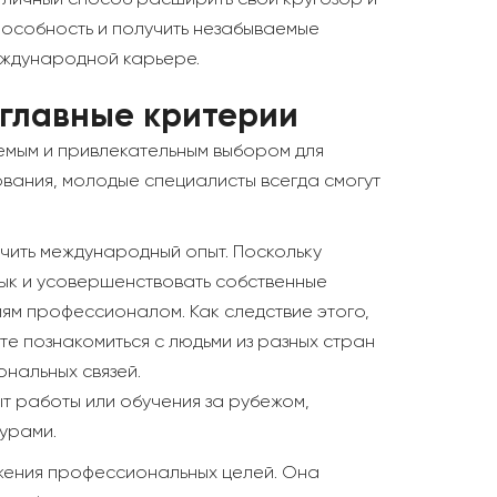
отличный способ расширить свой кругозор и
пособность и получить незабываемые
международной карьере.
 главные критерии
емым и привлекательным выбором для
ования, молодые специалисты всегда смогут
чить международный опыт. Поскольку
язык и усовершенствовать собственные
иям профессионалом. Как следствие этого,
те познакомиться с людьми из разных стран
нальных связей.
т работы или обучения за рубежом,
турами.
ижения профессиональных целей. Она