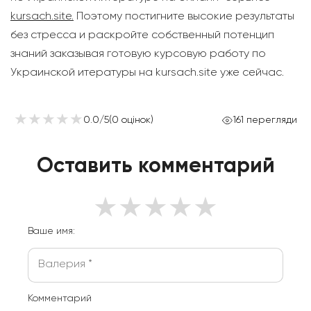
kursach.site.
Поэтому постигните высокие результаты
без стресса и раскройте собственный потенцип
знаний заказывая готовую курсовую работу по
Украинской итературы на kursach.site уже сейчас.
★
★
★
★
★
★
★
★
★
★
0.0
/
5
(
0
оцінок
)
161
перегляди
Оставить комментарий
★
★
★
★
★
Ваше имя:
Комментарий