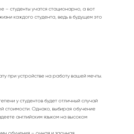
ре – студенты учатся стационарно, а вот
изни каждого студента, ведь в будущем это
ту при устройстве на работу вашей мечты.
епени у студентов будет отличный случай
ей стоимости. Однако, выбирая обучение
ладеете английским языком на высоком
рмы обучения – очная и заочная.