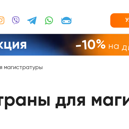
У
кция
-10%
на 
я магистратуры
траны для маг