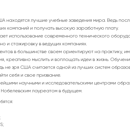
ША находятся лучшие учебные заведения мира. Ведь посл
ших компаний и получать высокую заработную плату.
ет использование современного технического оборудо
 но и стажировку в ведущих компаниях.
удентов в большинстве своем ориентируют на практику, им
 креативно мыслить и воплощать идеи в жизнь. Обучение д
ь не зря США считается одной из лучших систем образов
йти себя и свое призвание.
ейшими научными и исследовательскими центрами образо
ь Нобелевским лауреатом в будущем.
бятся:
;
S;