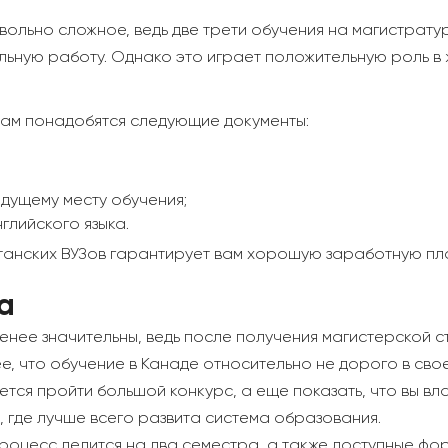
овольно сложное, ведь две трети обучения на магистрату
ьную работу. Однако это играет положительную роль в ж
 вам понадобятся следующие документы:
дущему месту обучения;
глийского языка.
танских ВУЗов гарантирует вам хорошую заработную пла
а
нее значительны, ведь после получения магистерской ст
е, что обучение в Канаде относительно не дорого в сво
идется пройти большой конкурс, а еще показать, что вы в
н, где лучше всего развита система образования.
 процесс делится на два семестра, а также доступные фо