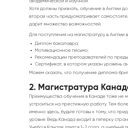
академической и научной.
Хотя должны признать, обучение в Англии д
вторая часть предусматривает самостоятел
дарит множество возможностей.
Для поступления на магистратуру в Англии
Диплом бакалавра;
Мотивационное письмо;
Рекомендации преподавателей по преды
Сертификат, в котором указан уровень ан
Можем сказать, что получение диплома бри
2.
Магистратура Канад
Преимущества обучения в Канаде тоже не ме
устроиться на престижную работу. Тем боле
именно здесь, будьте готовы к тому, что пр
уровне. Ведь Канада входит в пятерку стра
Учеба в Канаде длится 1-2 года, а учебный