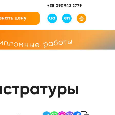
+38 093 942 2779
знать цену
ua
en
дипломные работы
истратуры