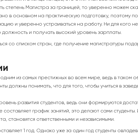
ть степень Магистра за границей, то уверенно можем сказ
но в основном на практическую подготовку, поэтому по
ацию и уверенно устраиваться на работу. Ни для кого не
 должность и получать высокий уровень зарплаты.
ся со списком стран, где получение магистратуры под
ии
дним из самых престижных во всем мире, ведь в таком о
нты должны понимать, что для того, чтобы учиться в зав
ровень развития студентов, ведь они формируются доста
е составляет график занятий, это делают сами студенты
а, становятся ответственными и независимыми.
ставляет 1 год. Однако уже за один год студенты овладе