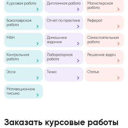
Курсовая работа
Дипломная работа
Магистерская
работа
Бакалаврская
Отчёт по практике
Реферат
работа
МАН
Домашнее
Самостоятельная
задание
работа
Контрольная
Лабораторная
Решение задач
работа
работа
Эссе
Тезис
Статья
Мотивационное
письмо
Заказать курсовые работы