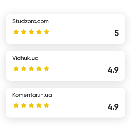
Studzoro.com
5
Vidhuk.ua
Евгений
4.9
Komentar.in.ua
4.9