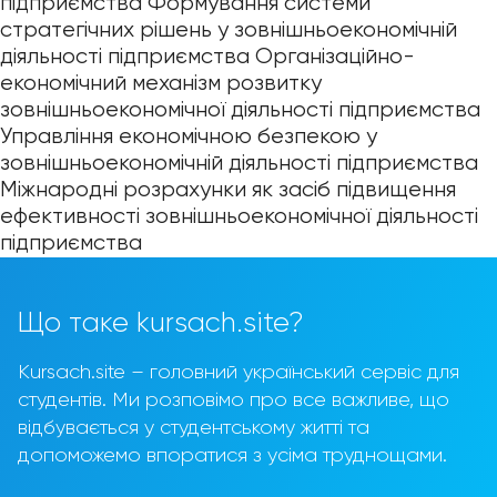
підприємства Формування системи
cтратегічних рішень у зовнішньоекономічній
діяльності підприємства Організаційно-
економічний механізм розвитку
зовнішньоекономічної діяльності підприємства
Управління економічною безпекою у
зовнішньоекономічній діяльності підприємства
Міжнародні розрахунки як засіб підвищення
ефективності зовнішньоекономічної діяльності
підприємства
Що таке kursach.site?
Kursach.site – головний український сервіс для
студентів. Ми розповімо про все важливе, що
відбувається у студентському житті та
допоможемо впоратися з усіма труднощами.