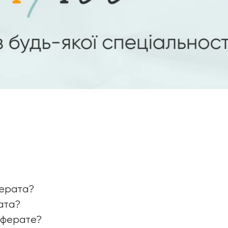
ферата?
ата?
еферате?