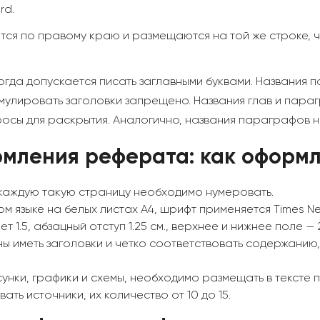
rd.
ся по правому краю и размещаются на той же строке, ч
огда допускается писать заглавными буквами. Названия
мулировать заголовки запрещено. Названия глав и пара
осы для раскрытия. Аналогично, названия параграфов н
мления реферата: как оформл
.
 каждую такую страницу необходимо нумеровать.
 языке на белых листах А4, шрифт применяется Times N
.5, абзацный отступ 1.25 см., верхнее и нижнее поле — 2 
ы иметь заголовки и четко соответствовать содержанию,
унки, графики и схемы, необходимо размещать в тексте п
ть источники, их количество от 10 до 15.