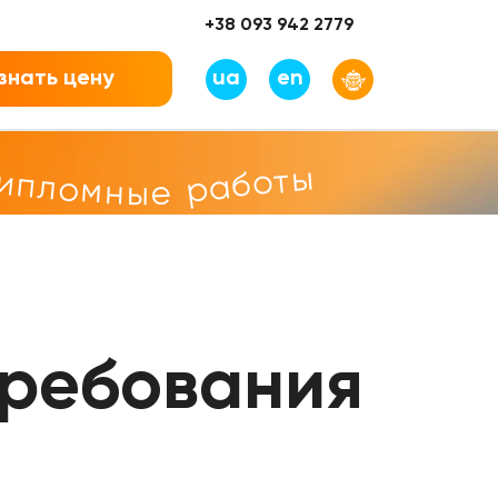
+38 093 942 2779
знать цену
ua
en
дипломные работы
требования
ю