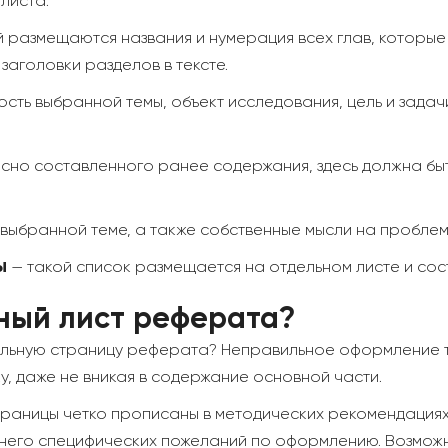
листа.
й размещаются названия и нумерация всех глав, которые
заголовки разделов в тексте.
ость выбранной темы, объект исследования, цель и зада
сно составленного ранее содержания, здесь должна бы
 выбранной теме, а также собственные мысли на проблем
ы
— такой список размещается на отдельном листе и сос
ный лист реферата?
льную страницу реферата? Неправильное оформление тит
, даже не вникая в содержание основной части.
траницы четко прописаны в методических рекомендациях
у него специфических пожеланий по оформлению. Возмож