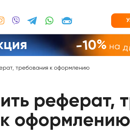
У
кция
-10%
на 
ерат, требования к оформлению
ить реферат, 
к оформлени