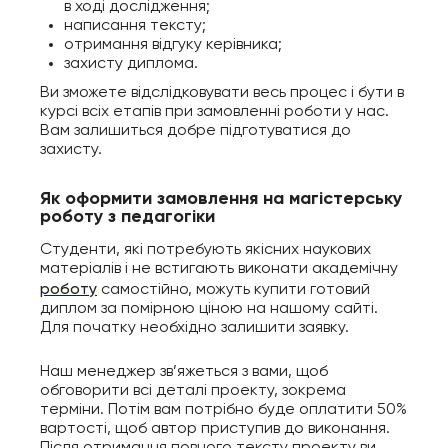
в ході дослідження;
написання тексту;
отримання відгуку керівника;
захисту диплома.
Ви зможете відслідковувати весь процес і бути в
курсі всіх етапів при замовленні роботи у нас.
Вам залишиться добре підготуватися до
захисту.
Як оформити замовлення на магістерську
роботу з педагогіки
Студенти, які потребують якісних наукових
матеріалів і не встигають виконати академічну
роботу
самостійно, можуть купити готовий
диплом за помірною ціною на нашому сайті.
Для початку необхідно залишити заявку.
Наш менеджер зв’яжеться з вами, щоб
обговорити всі деталі проекту, зокрема
терміни. Потім вам потрібно буде оплатити 50%
вартості, щоб автор приступив до виконання.
Після отримання повного тексту проекту ви