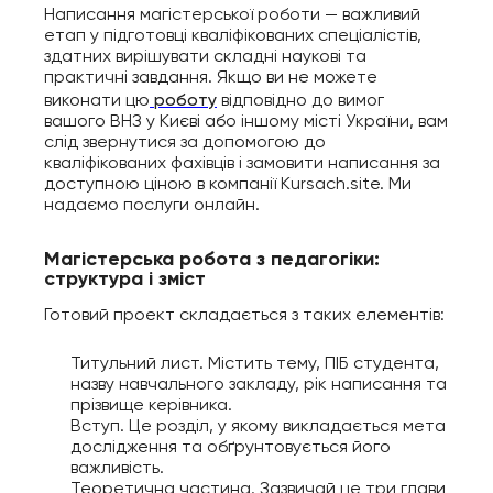
Написання магістерської роботи — важливий
етап у підготовці кваліфікованих спеціалістів,
Марина
здатних вирішувати складні наукові та
практичні завдання. Якщо ви не можете
роботу
виконати цю
відповідно до вимог
вашого ВНЗ у Києві або іншому місті України, вам
слід звернутися за допомогою до
кваліфікованих фахівців і замовити написання за
доступною ціною в компанії Kursach.site. Ми
надаємо послуги онлайн.
Магістерська робота з педагогіки:
структура і зміст
Готовий проект складається з таких елементів:
Титульний лист. Містить тему, ПІБ студента,
назву навчального закладу, рік написання та
прізвище керівника.
Вступ. Це розділ, у якому викладається мета
дослідження та обґрунтовується його
важливість.
Теоретична частина. Зазвичай це три глави