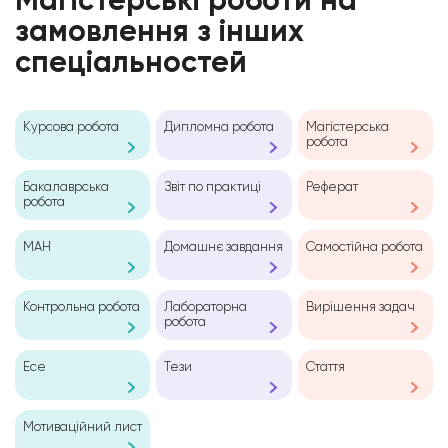
Магістерські роботи на
замовлення з інших
спеціальностей
Курсова робота
Дипломна робота
Магістерська
робота
Бакалаврська
Звіт по практиці
Реферат
робота
МАН
Домашнє завдання
Самостійна робота
Контрольна робота
Лабораторна
Вирішення задач
робота
Есе
Тези
Стаття
Мотиваційний лист