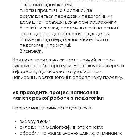
з кількома підпунктами.
Аналіз і практична частина, де
розглядається передовий педагогічний
досвід та проводяться власні розрахунки.
Аналіз і висновки, сформульовані на основі
проведеного дослідження, підведення
підсумків і підтвердження значущості в
педагогічній практиці.
Висновок.
Важливо правильно скласти повний список
використаної літератури. Він включає джерела
інформації, що використовувались при
написанні, розташовані в алфавітному порядку.
Як проходить процес написання
магістерської роботи з педагогіки
Процес написання складається з:
вибору теми;
складання бібліографічного списку;
обробки та узагальнення даних, отриманих