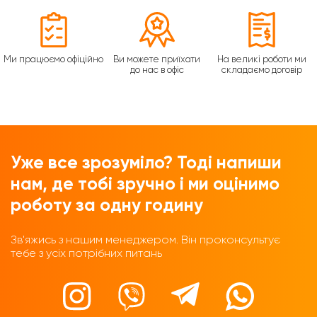
Ми працюємо офіційно
Ви можете приїхати
На великі роботи ми
до нас в офіс
складаємо договір
Уже все зрозуміло? Тоді напиши
нам, де тобі зручно і ми оцінимо
роботу за одну годину
Зв'яжись з нашим менеджером. Він проконсультує
тебе з усіх потрібних питань