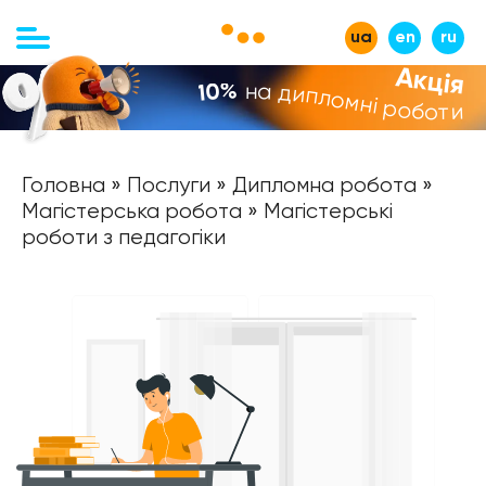
ua
en
ru
Акція
на дипломні роботи
-10%
Головна
»
Послуги
»
Дипломна робота
»
Магістерська робота
» Магістерські
роботи з педагогіки