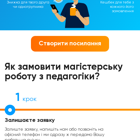
Знижка для твого друга
Кешбек для тебе з
чи одногрупника
кожного його
замовлення
Створити посилання
Як замовити магістерську
роботу з педагогіки?
1
крок
Залишаєте заявку
Залиште заявку, напишіть нам або позвоніть на
офісний телефон і ми одразу ж передамо Вашу
роботу на оцінку