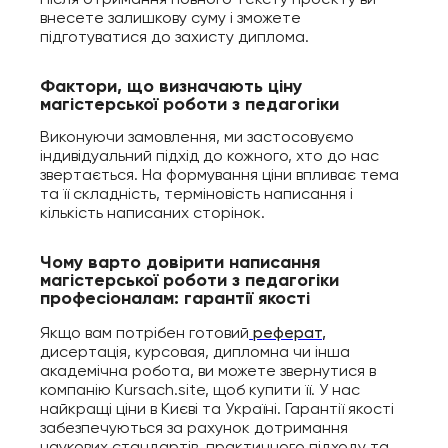
внесете залишкову суму і зможете
підготуватися до захисту диплома.
Фактори, що визначають ціну
магістерської роботи з педагогіки
Виконуючи замовлення, ми застосовуємо
індивідуальний підхід до кожного, хто до нас
звертається. На формування ціни впливає тема
та її складність, терміновість написання і
кількість написаних сторінок.
Чому варто довірити написання
магістерської роботи з педагогіки
професіоналам: гарантії якості
реферат
,
Якщо вам потрібен готовий
дисертація, курсовая, дипломна чи інша
академічна робота, ви можете звернутися в
компанію Kursach.site, щоб купити її. У нас
найкращі ціни в Києві та Україні. Гарантії якості
забезпечуються за рахунок дотримання
наукових стандартів, практичного підходу та