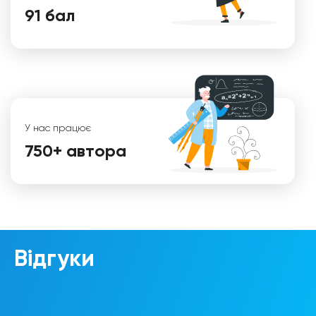
91 бал
У нас працює
750+ автора
Уляна
Відгуки