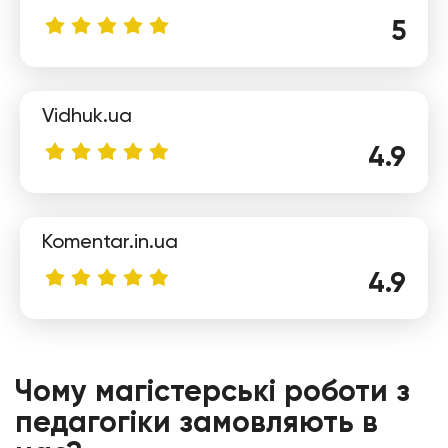
5
Vidhuk.ua
Сніжана
4.9
Komentar.in.ua
4.9
Таня
Чому магістерські роботи з
педагогіки замовляють в