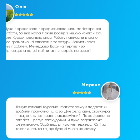
Юлія
Дуже переживала перед замовленням магістерської
роботи, бо вже мала гіркий досвід з іншою компанією.
Але Курсач реально спас. Роботу написали вчасно,
все грамотно і зі списком літератури. Захистилася
без проблем. Менеджер Дарина терпеливо
відповідала на всі мої питання, сервіс на висоті!
Марина
Дякую команді Курсача! Магістерську з педагогіки
зробили грамотно і цікаво. Джерела свіжі, структура
чітка, стиль написання академічний. Перевіряла на
плагіат - результат чудовий. Я дуже задоволена
результатом. Особливо дякую менеджерці Юлії за
терплячість та те, що була зі мною на зв'язку.