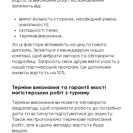
Вартість виконання робіт на замовлення
залежить від:
вимог (кількість сторінок, необхідний рівень
унікальності);
складності теми;
термінів виконання.
Усі ці фактори впливають на ціну готового
диплому. Зв’яжіться з менеджером нашої
компанії, щоб вибрати автора та обговорити
подробиці. Запросіть своїх друзів взяти участь у
нашій партнерській програмі. Це допоможе
знизити вартість на 10%.
Терміни виконання та гарантії якості
магістерських робіт з туризму
Терміни виконання ви можете обговорити
заздалегідь, щоб отримати роботу до потрібної
дати та встигнути підготуватися до захисту.
Також ми пропонуємо термінове написання
робіт, але в цьому випадку вартість буде
вищою.