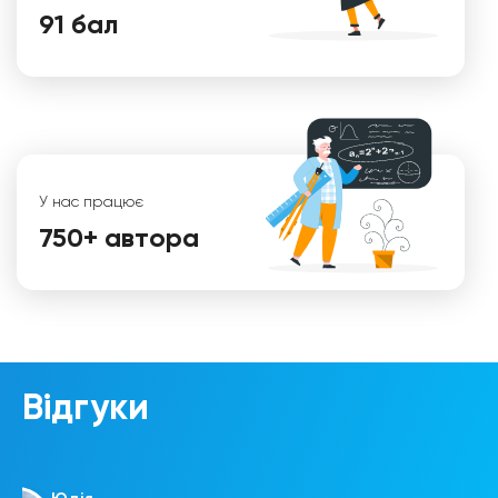
91 бал
У нас працює
Уляна
750+ автора
Відгуки