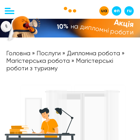
ua
en
ru
Акція
на дипломні роботи
-10%
Головна
»
Послуги
»
Дипломна робота
»
Магістерська робота
» Магістерські
роботи з туризму