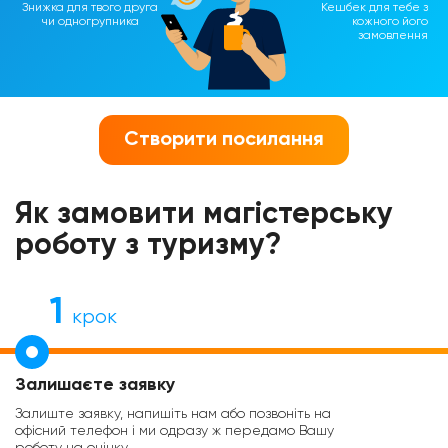
Знижка для твого друга
Кешбек для тебе з
чи одногрупника
кожного його
замовлення
Створити посилання
Як замовити магістерську
роботу з туризму?
1
крок
Залишаєте заявку
Залиште заявку, напишіть нам або позвоніть на
офісний телефон і ми одразу ж передамо Вашу
роботу на оцінку