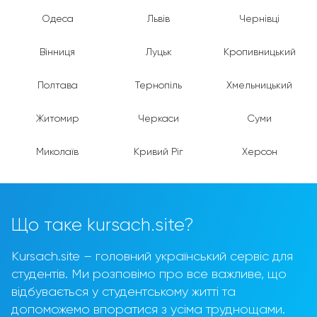
Одеса
Львів
Чернівці
Вінниця
Луцьк
Кропивницький
Полтава
Тернопіль
Хмельницький
Житомир
Черкаси
Суми
Миколаїв
Кривий Ріг
Херсон
Що таке kursach.site?
Kursach.site – головний український сервіс для
студентів. Ми розповімо про все важливе, що
відбувається у студентському житті та
допоможемо впоратися з усіма труднощами.