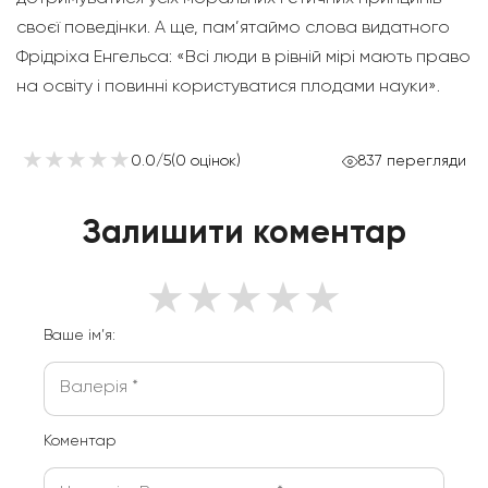
своєї поведінки. А ще, пам’ятаймо слова видатного
Фрідріха Енгельса: «Всі люди в рівній мірі мають право
на освіту і повинні користуватися плодами науки».
★
★
★
★
★
★
★
★
★
★
0.0
/
5
(
0
оцінок
)
837
перегляди
Залишити коментар
★
★
★
★
★
Ваше ім’я:
Коментар