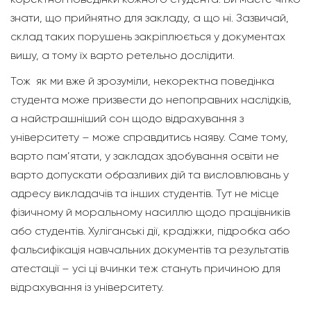
знати, що прийнятно для закладу, а що ні. Зазвичай,
склад таких порушень закріплюється у документах
вишу, а тому їх варто ретельно дослідити.
Тож як ми вже й зрозуміли, некоректна поведінка
студента може призвести до непоправних наслідків,
а найстрашніший сон щодо відрахування з
університету – може справдитись наяву. Саме тому,
варто пам’ятати, у закладах здобування освіти не
варто допускати образливих дій та висловлювань у
адресу викладачів та інших студентів. Тут не місце
фізичному й моральному насиллю щодо працівників
або студентів. Хуліганські дії, крадіжки, підробка або
фальсифікація навчальних документів та результатів
атестації – усі ці вчинки теж стануть причиною для
відрахування із університету.