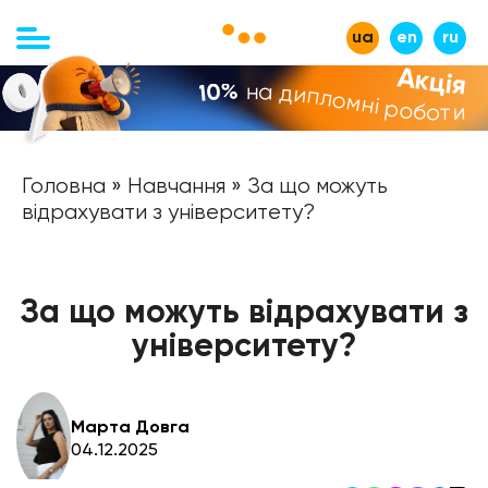
ua
en
ru
Акція
на дипломні роботи
-10%
Головна
»
Навчання
» За що можуть
відрахувати з університету?
За що можуть відрахувати з
університету?
Марта Довга
04.12.2025