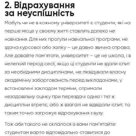
2.
Відрахування
за неуспішність
Мабуть чи не в кожному університеті є студенти, які на
перше місце у своєму житті ставлять далеко не
навчання. Для них прогули навчальної програми, не
здача курсової або заліку – це давно звична справа.
Але давайте пам’ятати, університет – це не школа, і в
нелегкий період сесії, якщо ці студенти не здали іспит
за необхідними дисциплінами, не ліквідували власну
академічну заборгованість перед викладачами, у
встановлені закладом терміни, отримали
незадовільну оцінку при перездачі однієї і тієї ж
дисципліни втретє, або ж взагалі не відвідали іспит, то
таким точно загрожує відрахування з вузу.
Тож аби такого не склалося із вами пам’ятайте:
студентам варто відповідально ставитися до