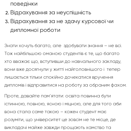
поведінки
Відрахування за неуспішність
Відрахування за не здачу курсової чи
дипломної роботи
Знати хочуть багато, але здобувати знання – не всі.
Тож найбільшою оманою студентів є те, що багато
хто вважає що, вступивши до навчального закладу,
вони вже досягнули у житті найголовнішого і тепер
лишається тільки спокійно дочекатися вручення
дипломів і відправитися на роботу за обраним фахом.
Проте, давайте пам’ятати: освіта повинна бути
істинною, повною, ясною і міцною, але для того аби
вона стала саме такою – кожен студент має
розуміти, що університет це зовсім не те місце, де
викладачі майже завжди прощають хамство та