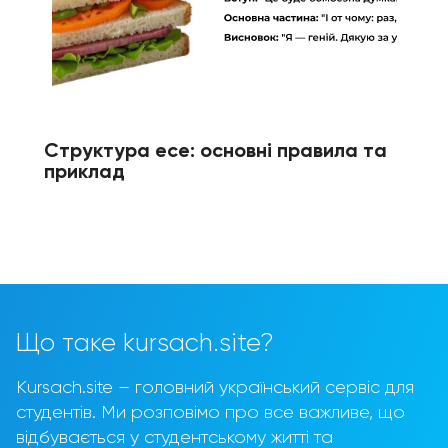
Структура есе: основні правила та
приклад
Що таке kursach.site?
Kursach.site – головний український сервіс для
студентів. Ми розповімо про все важливе, що
відбувається у студентському житті та