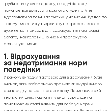
грубіянство у свою адресу, де адміністрація
намагається врятувати кожного студента й не
відрахувати за певні «промахи» у навчанні. Тут все по
іншому, вилетіти з університету не просто легко, а
дуже легко і приводів для відрахування насправді
багато, найголовніші із них ми пропонуємо
розглянути нижче.
1.
Відрахування
за недотримання норм
поведінки
У даному випадку підставою для відрахування буде
вчинок, який заборонено правилами внутрішнього
розпорядку навчального закладу. Починаючи свій
тернистий шлях навчання у виші, варто ще на
початковому етапі вивчити для себе усі норми
коректної поведінки кожного студента. Ви маєте чітко