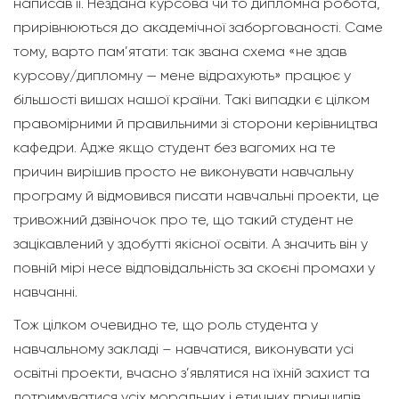
написав її. Нездана курсова чи то дипломна робота,
прирівнюються до академічної заборгованості. Саме
тому, варто пам’ятати: так звана схема «не здав
курсову/дипломну — мене відрахують» працює у
більшості вишах нашої країни. Такі випадки є цілком
правомірними й правильними зі сторони керівництва
кафедри. Адже якщо студент без вагомих на те
причин вирішив просто не виконувати навчальну
програму й відмовився писати навчальні проекти, це
тривожний дзвіночок про те, що такий студент не
зацікавлений у здобутті якісної освіти. А значить він у
повній мірі несе відповідальність за скоєні промахи у
навчанні.
Тож цілком очевидно те, що роль студента у
навчальному закладі – навчатися, виконувати усі
освітні проекти, вчасно з’являтися на їхній захист та
дотримуватися усіх моральних і етичних принципів