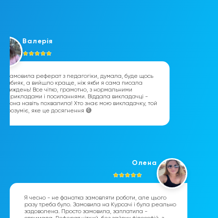
Валерія
Замовила реферат з педагогіки, думала, буде щось
абияк, а вийшло краще, ніж якби я сама писала
тиждень! Все чітко, грамотно, з нормальними
прикладами і посиланнями. Віддала викладачці -
вона навіть похвалила! Хто знає мою викладачку, той
розуміє, яке це досягнення 😅
Олена
Я чесно - не фанатка замовляти роботи, але цього
разу треба було. Замовила на Курсачі і була реально
задоволена. Просто замовила, заплатила -