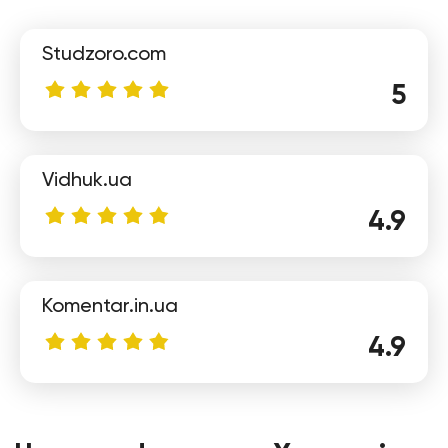
Studzoro.com
5
Vidhuk.ua
Лілія
4.9
Komentar.in.ua
4.9
Віта