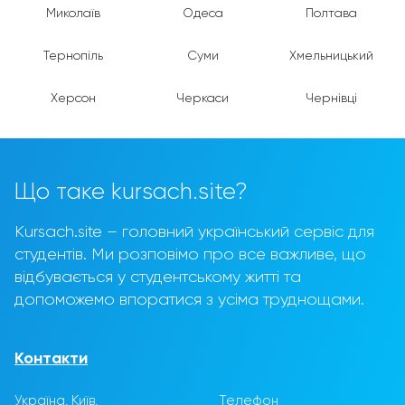
Миколаїв
Одеса
Полтава
Тернопіль
Суми
Хмельницький
Херсон
Черкаси
Чернівці
Що таке kursach.site?
Kursach.site – головний український сервіс для
студентів. Ми розповімо про все важливе, що
відбувається у студентському житті та
допоможемо впоратися з усіма труднощами.
Контакти
Україна, Київ,
Телефон