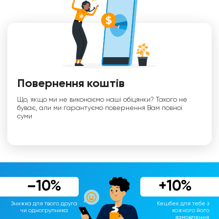
Повернення коштів
Що, якщо ми не виконаємо наші обіцянки? Такого не
буває, али ми гарантуємо повернення Вам повної
суми
–10%
+10%
Знижка для твого друга
Кешбек для тебе з
чи одногрупника
кожного його
замовлення