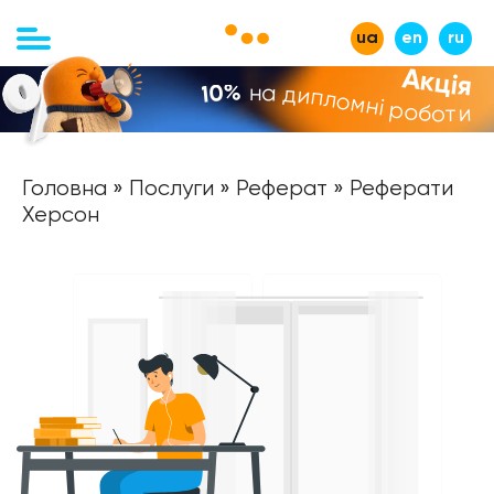
ua
en
ru
Акція
на дипломні роботи
-10%
Головна
»
Послуги
»
Реферат
» Реферати
Херсон