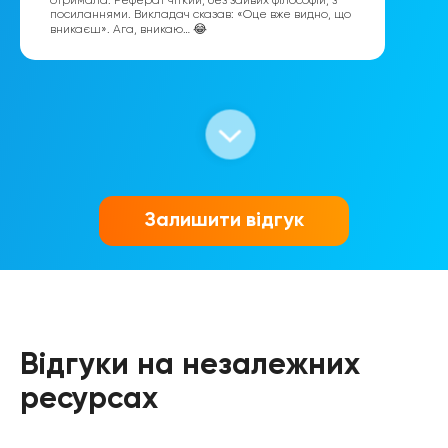
отримала. Реферат чіткий, без зайвих філософій, з
посиланнями. Викладач сказав: «Оце вже видно, що
вникаєш». Ага, вникаю… 😂
Антон
Залишити відгук
Відгуки на незалежних
Руслана
ресурсах