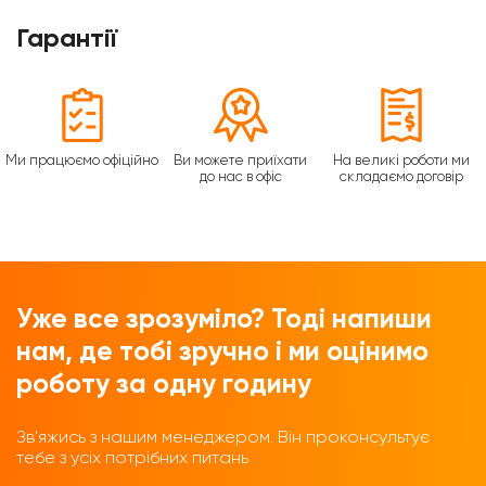
Гарантії
Ми працюємо офіційно
Ви можете приїхати
На великі роботи ми
до нас в офіс
складаємо договір
Уже все зрозуміло? Тоді напиши
нам, де тобі зручно і ми оцінимо
роботу за одну годину
Зв'яжись з нашим менеджером. Він проконсультує
тебе з усіх потрібних питань