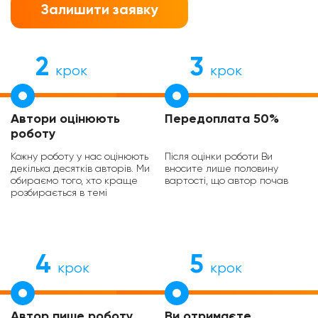
Залишити заявку
2
3
крок
крок
Автори оцінюють
Передоплата 50%
роботу
Кожну роботу у нас оцінюють
Після оцінки роботи Ви
декілька десятків авторів. Ми
вносите лише половину
обираємо того, хто краще
вартості, що автор почав
розбирається в темі
4
5
крок
крок
Автор пише роботу
Ви отримаєте