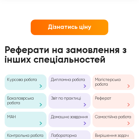
Дізнатись ціну
Олена
Реферати на замовлення з
інших спеціальностей
Курсова робота
Дипломна робота
Магістерська
робота
Бакалаврська
Звіт по практиці
Реферат
робота
МАН
Домашнє завдання
Самостійна робота
Контрольна робота
Лабораторна
Вирішення задач